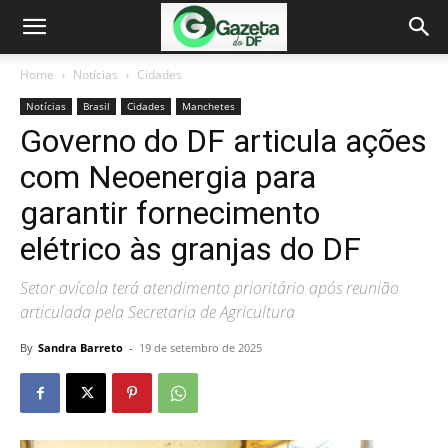
Home
Notícias
Cidades
Notícias
Brasil
Cidades
Manchetes
Governo do DF articula ações
com Neoenergia para
garantir fornecimento
elétrico às granjas do DF
Setor avícola terá atendimento prioritário após reunião
articulada pela Secretaria de Agricultura
By
Sandra Barreto
-
19 de setembro de 2025