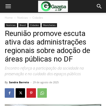
Home
Notícias
Cidades
Notícias
Brasil
Cidades
Manchetes
Reunião promove escuta
ativa das administrações
regionais sobre adoção de
áreas públicas no DF
Encontro reforça a participação da sociedade na
preservação e no cuidado dos espaços públicos
By
Sandra Barreto
-
29 de agosto de 2025