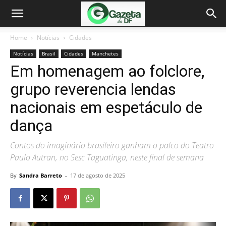
Home
Notícias
Cidades
Notícias
Brasil
Cidades
Manchetes
Em homenagem ao folclore,
grupo reverencia lendas
nacionais em espetáculo de
dança
Contos do imaginário brasileiro ganham o palco do Teatro
Paulo Autran, no Sesc Taguatinga, neste final de semana
By
Sandra Barreto
-
17 de agosto de 2025