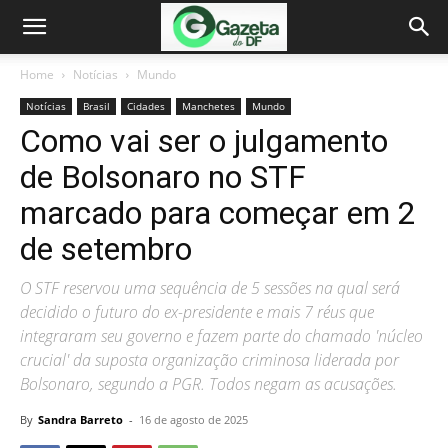
Home
Notícias
Mundo
Notícias
Brasil
Cidades
Manchetes
Mundo
Como vai ser o julgamento
de Bolsonaro no STF
marcado para começar em 2
de setembro
O STF reservou uma sequência de 5 sessões na qual será
decidido o futuro do ex-presidente e mais 7 réus que
integraram seu governo e fazem parte do chamado 'núcleo
crucial' da suposta organização criminosa liderada por
Bolsonaro, segundo a PGR. Todos negam as acusações.
By
Sandra Barreto
-
16 de agosto de 2025