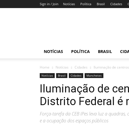
Sign in / Join
Notícias
Política
Brasil
Cidades
Gazeta
do
DF
NOTÍCIAS
POLÍTICA
BRASIL
CID
Home
Notícias
Cidades
Iluminação de centros
Notícias
Brasil
Cidades
Manchetes
Iluminação de cen
Distrito Federal 
Força-tarefa da CEB IPes leva luz a quadras,
e a ocupação dos espaços públicos