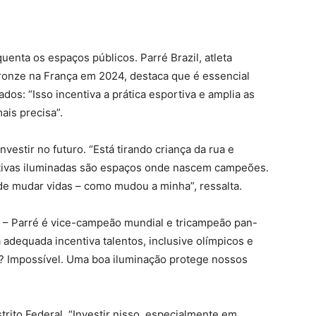
uenta os espaços públicos. Parré Brazil, atleta
bronze na França em 2024, destaca que é essencial
dos: “Isso incentiva a prática esportiva e amplia as
ais precisa”.
nvestir no futuro. “Está tirando criança da rua e
tivas iluminadas são espaços onde nascem campeões.
e mudar vidas – como mudou a minha”, ressalta.
 – Parré é vice-campeão mundial e tricampeão pan-
 adequada incentiva talentos, inclusive olímpicos e
o? Impossível. Uma boa iluminação protege nossos
rito Federal. “Investir nisso, especialmente em