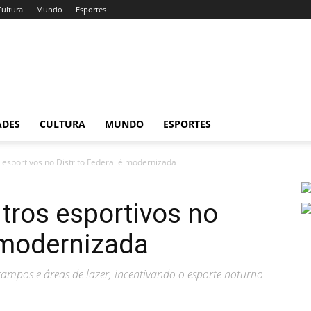
Cultura
Mundo
Esportes
ADES
CULTURA
MUNDO
ESPORTES
 esportivos no Distrito Federal é modernizada
tros esportivos no
é modernizada
 campos e áreas de lazer, incentivando o esporte noturno