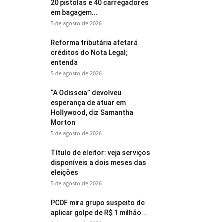
20 pistolas e 40 carregadores
em bagagem...
5 de agosto de 2026
Reforma tributária afetará
créditos do Nota Legal;
entenda
5 de agosto de 2026
“A Odisseia” devolveu
esperança de atuar em
Hollywood, diz Samantha
Morton
5 de agosto de 2026
Título de eleitor: veja serviços
disponíveis a dois meses das
eleições
5 de agosto de 2026
PCDF mira grupo suspeito de
aplicar golpe de R$ 1 milhão...