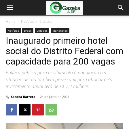
Home
Notícias
Cidades
Notícias
Brasil
Cidades
Manchetes
Inaugurado primeiro hotel
social do Distrito Federal com
capacidade para 200 vagas
Política pública para acolhimento à população em
situação de rua também prevê canil para abrigar pets;
investimento anual será de R$ 7,4 milhões
By
Sandra Barreto
-
24 de julho de 2025