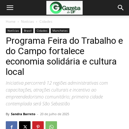
Home
Notícias
Cidades
Notícias
Brasil
Cidades
Manchetes
Programa Feira do Trabalho e
do Campo fortalece
economia solidária e cultura
local
Iniciativa percorrerá 12 regiões administrativas com
capacitações, atrações culturais e incentivo ao
empreendedorismo comunitário; primeira cidade
contemplada será São Sebastião
By
Sandra Barreto
-
20 de julho de 2025