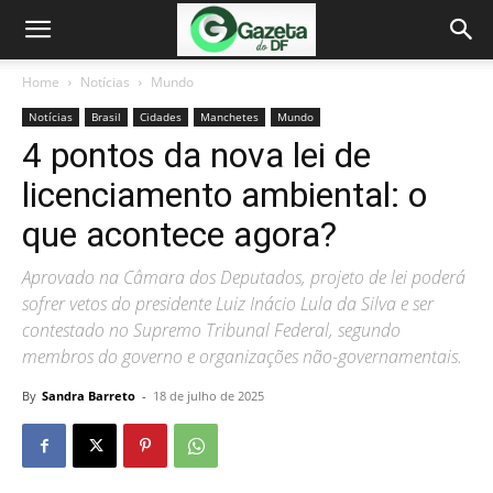
Home
Notícias
Mundo
Notícias
Brasil
Cidades
Manchetes
Mundo
4 pontos da nova lei de
licenciamento ambiental: o
que acontece agora?
Aprovado na Câmara dos Deputados, projeto de lei poderá
sofrer vetos do presidente Luiz Inácio Lula da Silva e ser
contestado no Supremo Tribunal Federal, segundo
membros do governo e organizações não-governamentais.
By
Sandra Barreto
-
18 de julho de 2025