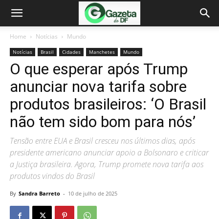
Home
Notícias
Mundo
Notícias
Brasil
Cidades
Manchetes
Mundo
O que esperar após Trump
anunciar nova tarifa sobre
produtos brasileiros: ‘O Brasil
não tem sido bom para nós’
Tensão entre EUA e Brasil cresceu nos últimos dias, após
presidente americano anunciar apoio a Bolsonaro e criticar
a Justiça brasileira. Agora, Trump promete nova tarifa aos
produtos vindos do Brasil
By
Sandra Barreto
-
10 de julho de 2025