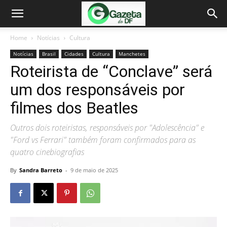
Home
Notícias
Cultura
Notícias
Brasil
Cidades
Cultura
Manchetes
Roteirista de “Conclave” será
um dos responsáveis por
filmes dos Beatles
Outros dois roteiristas, responsáveis por "Adolescência" e
"Ford vs Ferrari" também foram confirmados para as
quatro cinebiografias
By
Sandra Barreto
-
9 de maio de 2025