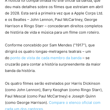
A notícia foi compartilhada no site oficial da banda, que
deu mais detalhes sobre os filmes que estreiam em abril
de 2028. Esta será a primeira vez que a Apple Corps Ltd.
e os Beatles – John Lennon, Paul McCartney, George
Harrison e Ringo Starr – concederam direitos completos
de história de vida e música para um filme com roteiro.
Conforme concebido por Sam Mendes (“1917”), que
dirigirá os quatro longas-metragens teatrais – um
do
ponto de vista de cada membro da banda
– se
cruzarão para contar a história surpreendente da maior
banda da história.
Os quatro filmes serão estrelados por Harris Dickinson
(como John Lennon), Barry Keoghan (como Ringo Starr),
Paul Mescal (como Paul McCartney) e Joseph Quinn
(como George Harrison).
Compare o elenco oficial com
cada um dos cantores.