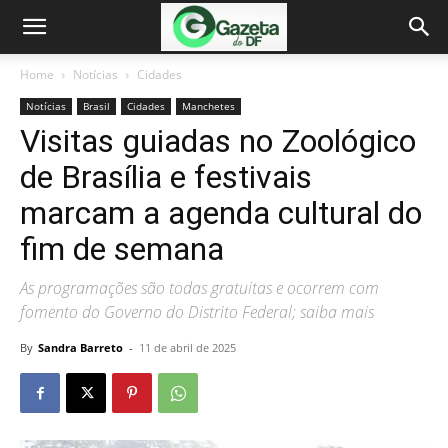
Home
Notícias
Cidades
Notícias
Brasil
Cidades
Manchetes
Visitas guiadas no Zoológico
de Brasília e festivais
marcam a agenda cultural do
fim de semana
As programações são todas gratuitas e ocorrem com
fomento do Governo do Distrito Federal; saiba mais
By
Sandra Barreto
-
11 de abril de 2025