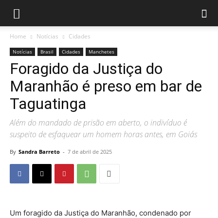
Home
Notícias
Cidades
Notícias
Brasil
Cidades
Manchetes
Foragido da Justiça do
Maranhão é preso em bar de
Taguatinga
Além do mandado de prisão em aberto, o indivíduo é
suspeito de esfaquear um homem horas antes, em Goiás
By
Sandra Barreto
-
7 de abril de 2025
Um foragido da Justiça do Maranhão, condenado por