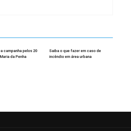
a campanha pelos 20
Saiba o que fazer em caso de
 Maria da Penha
incêndio em área urbana