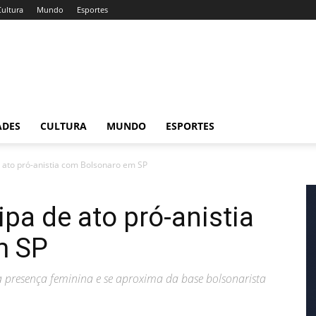
Cultura
Mundo
Esportes
ADES
CULTURA
MUNDO
ESPORTES
e ato pró-anistia com Bolsonaro em SP
ipa de ato pró-anistia
m SP
ça presença feminina e se aproxima da base bolsonarista