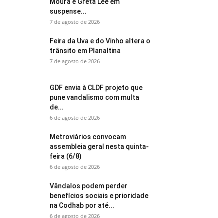
Moura e Greta Lee em
suspense...
7 de agosto de 2026
Feira da Uva e do Vinho altera o
trânsito em Planaltina
7 de agosto de 2026
GDF envia à CLDF projeto que
pune vandalismo com multa
de...
6 de agosto de 2026
Metroviários convocam
assembleia geral nesta quinta-
feira (6/8)
6 de agosto de 2026
Vândalos podem perder
benefícios sociais e prioridade
na Codhab por até...
6 de agosto de 2026