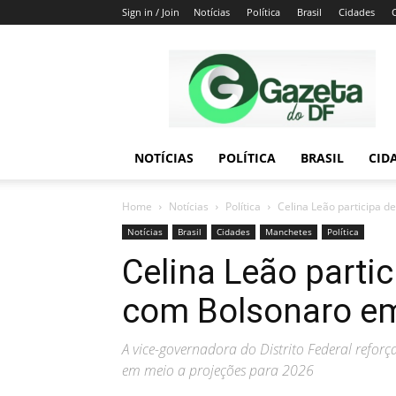
Sign in / Join
Notícias
Política
Brasil
Cidades
Gazeta
do
DF
NOTÍCIAS
POLÍTICA
BRASIL
CID
Home
Notícias
Política
Celina Leão participa d
Notícias
Brasil
Cidades
Manchetes
Política
Celina Leão partic
com Bolsonaro e
A vice-governadora do Distrito Federal refor
em meio a projeções para 2026