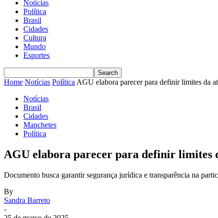
Notícias
Política
Brasil
Cidades
Cultura
Mundo
Esportes
Home
Notícias
Política
AGU elabora parecer para definir limites da a
Notícias
Brasil
Cidades
Manchetes
Política
AGU elabora parecer para definir limites d
Documento busca garantir segurança jurídica e transparência na parti
By
Sandra Barreto
-
25 de março de 2025