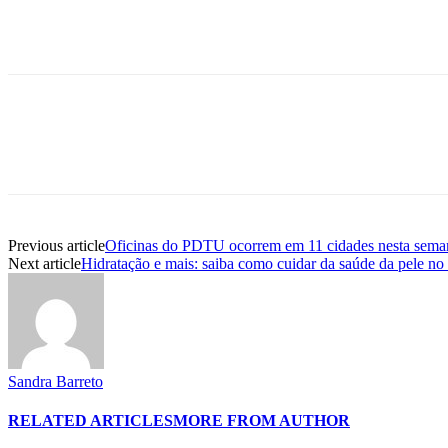
Previous article
Oficinas do PDTU ocorrem em 11 cidades nesta sema
Next article
Hidratação e mais: saiba como cuidar da saúde da pele no
Sandra Barreto
RELATED ARTICLES
MORE FROM AUTHOR