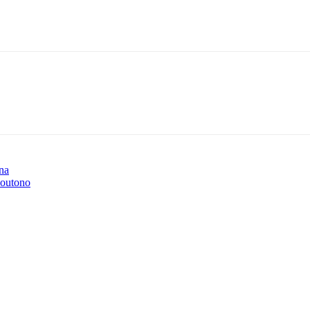
na
 outono