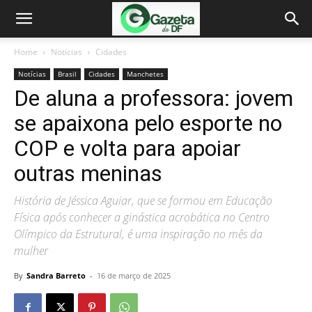
Home
Notícias
Cidades
Notícias
Brasil
Cidades
Manchetes
De aluna a professora: jovem
se apaixona pelo esporte no
COP e volta para apoiar
outras meninas
História de Jéssica Aguiar, que se formou em Educação
Física após conhecer a ginástica acrobática no Centro
Olímpico da Estrutural, é uma inspiração no mês da
mulher
By
Sandra Barreto
-
16 de março de 2025