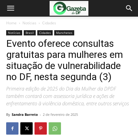
Home
Notícias
Cidades
Notícias
Brasil
Cidades
Manchetes
Evento oferece consultas
gratuitas para mulheres em
situação de vulnerabilidade
no DF, nesta segunda (3)
Primeira edição de 2025 do Dia da Mulher da DPDF
também contará com assessoria jurídica e ações de
enfrentamento à violência doméstica, entre outros serviços
By
Sandra Barreto
-
2 de fevereiro de 2025