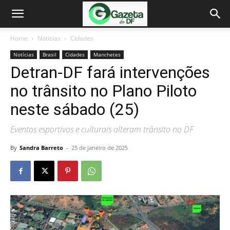
Home
Notícias
Cidades
Notícias
Brasil
Cidades
Manchetes
Detran-DF fará intervenções
no trânsito no Plano Piloto
neste sábado (25)
Eventos esportivos e culturais alteram trânsito no DF
By
Sandra Barreto
-
25 de janeiro de 2025