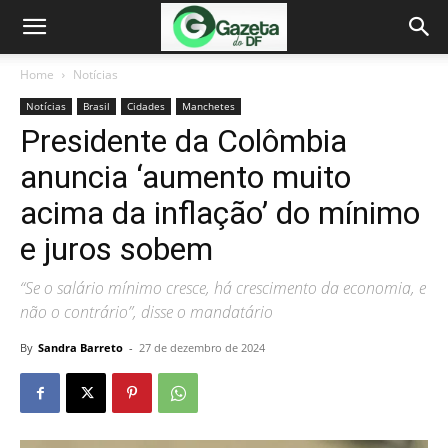
Home
Notícias
Notícias
Brasil
Cidades
Manchetes
Presidente da Colômbia
anuncia ‘aumento muito
acima da inflação’ do mínimo
e juros sobem
“Se o salário mínimo cresce, há crescimento da economia, e
não o contrário”, disse o mandatário
By
Sandra Barreto
-
27 de dezembro de 2024