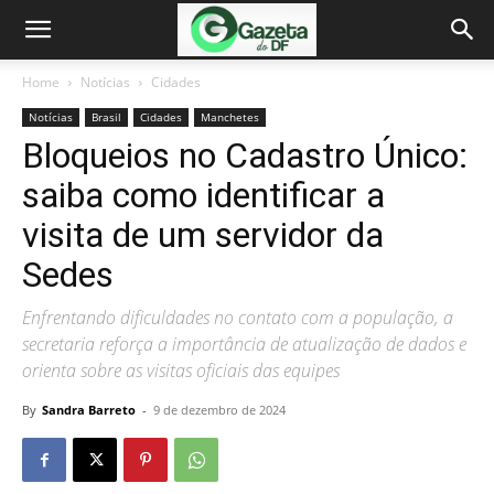
Home
Notícias
Cidades
Notícias
Brasil
Cidades
Manchetes
Bloqueios no Cadastro Único:
saiba como identificar a
visita de um servidor da
Sedes
Enfrentando dificuldades no contato com a população, a
secretaria reforça a importância de atualização de dados e
orienta sobre as visitas oficiais das equipes
By
Sandra Barreto
-
9 de dezembro de 2024