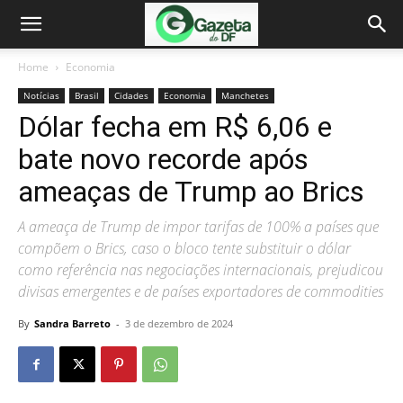
Home
Economia
Notícias
Brasil
Cidades
Economia
Manchetes
Dólar fecha em R$ 6,06 e
bate novo recorde após
ameaças de Trump ao Brics
A ameaça de Trump de impor tarifas de 100% a países que
compõem o Brics, caso o bloco tente substituir o dólar
como referência nas negociações internacionais, prejudicou
divisas emergentes e de países exportadores de commodities
By
Sandra Barreto
-
3 de dezembro de 2024