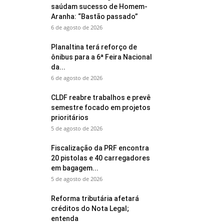
saúdam sucesso de Homem-
Aranha: “Bastão passado”
6 de agosto de 2026
Planaltina terá reforço de
ônibus para a 6ª Feira Nacional
da...
6 de agosto de 2026
CLDF reabre trabalhos e prevê
semestre focado em projetos
prioritários
5 de agosto de 2026
Fiscalização da PRF encontra
20 pistolas e 40 carregadores
em bagagem...
5 de agosto de 2026
Reforma tributária afetará
créditos do Nota Legal;
entenda