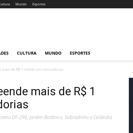
Cultura
Mundo
Esportes
ADES
CULTURA
MUNDO
ESPORTES
e mais de R$ 1 milhão em mercadorias
eende mais de R$ 1
orias
, como DF-290, Jardim Botânico, Sobradinho e Ceilândia