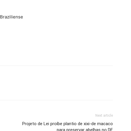
Braziliense
Next article
Projeto de Lei proíbe plantio de xixi-de macaco
para preservar abelhas no DF