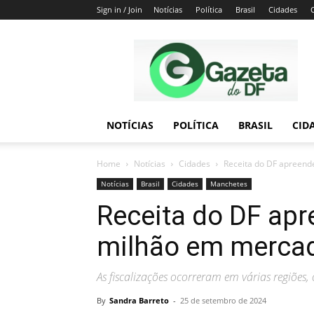
Sign in / Join
Notícias
Política
Brasil
Cidades
Gazeta
do
DF
NOTÍCIAS
POLÍTICA
BRASIL
CID
Home
Notícias
Cidades
Receita do DF apreend
Notícias
Brasil
Cidades
Manchetes
Receita do DF apr
milhão em mercad
As fiscalizações ocorreram em várias regiões
By
Sandra Barreto
-
25 de setembro de 2024