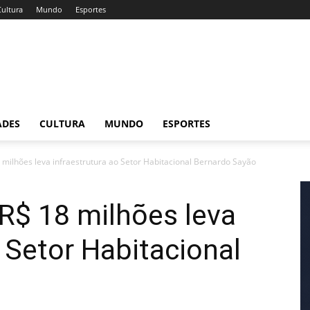
Cultura
Mundo
Esportes
ADES
CULTURA
MUNDO
ESPORTES
 milhões leva infraestrutura ao Setor Habitacional Bernardo Sayão
R$ 18 milhões leva
o Setor Habitacional