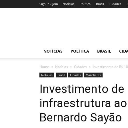
Sign in / Join
Notícias
Política
Brasil
Cidades
Gazeta
do
DF
NOTÍCIAS
POLÍTICA
BRASIL
CID
Home
Notícias
Cidades
Investimento de R$ 18
Notícias
Brasil
Cidades
Manchetes
Investimento de 
infraestrutura a
Bernardo Sayão