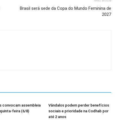
Next article
l
Brasil será sede da Copa do Mundo Feminina de
2027
os convocam assembleia
Vândalos podem perder benefícios
quinta-feira (6/8)
sociais e prioridade na Codhab por
até 2 anos