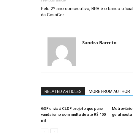
Previous article
Pelo 2º ano consecutivo, BRB é o banco oficia
da CasaCor
Sandra Barreto
RELATED ARTICLES
MORE FROM AUTHOR
GDF envia à CLDF projeto que pune
Metroviári
vandalismo com multa de até R$ 100
geral nesta 
mil