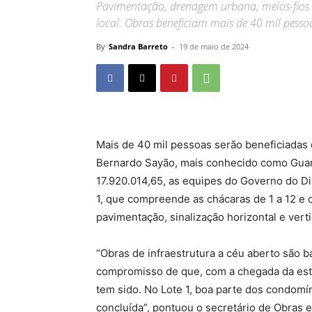
Pavimentação, drenagem urbana, meios-fios e 
local. Obras beneficiam mais de 40 mil pesso
By
Sandra Barreto
-
19 de maio de 2024
Mais de 40 mil pessoas serão beneficiadas 
Bernardo Sayão, mais conhecido como Guar
17.920.014,65, as equipes do Governo do Dis
1, que compreende as chácaras de 1 a 12 e de
pavimentação, sinalização horizontal e vert
“Obras de infraestrutura a céu aberto são
compromisso de que, com a chegada da est
tem sido. No Lote 1, boa parte dos condom
concluída”, pontuou o secretário de Obras e 