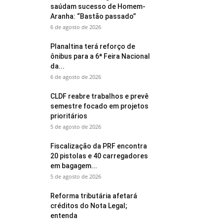
saúdam sucesso de Homem-
Aranha: “Bastão passado”
6 de agosto de 2026
Planaltina terá reforço de
ônibus para a 6ª Feira Nacional
da...
6 de agosto de 2026
CLDF reabre trabalhos e prevê
semestre focado em projetos
prioritários
5 de agosto de 2026
Fiscalização da PRF encontra
20 pistolas e 40 carregadores
em bagagem...
5 de agosto de 2026
Reforma tributária afetará
créditos do Nota Legal;
entenda