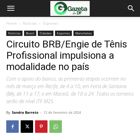
Home
Notícias
Esportes
Notícias
Brasil
Cidades
Esportes
Manchetes
Circuito BRB/Engie de Tênis
Profissional impulsiona a
modalidade no país
Com o apoio do banco, as primeiras etapas ocorrem no
mês de março em Recife, de 4 a 10; em Feira de Santana
(BA), de 11 a 17; e em Maceió, de 18 a 24. Todos os torneios
serão de nível ITF M25
By
Sandra Barreto
-
12 de fevereiro de 2024